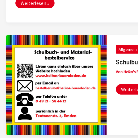
Weiterlesen »
Allgemein
Schulbu
Von
Heiko's
Schulbu
Weiterl
und
Material