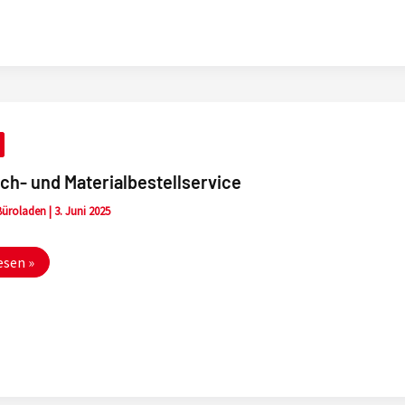
ch- und Materialbestellservice
 Büroladen
|
3. Juni 2025
ch-
esen »
bestellservice