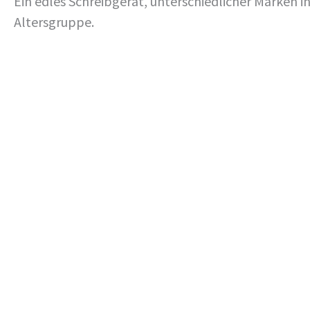
Ein edles Schreibgerät, unterschiedlicher Marken in
Altersgruppe.
Individueller Schulranzen-Style
Jedes neue Schuljahr ist aufregend, für die Kids, 
ganz nach Geschmack des Kindes mit auswechselbar
Sicherheit. Wir beraten Sie dazu gern.
Kontakt
Telefon:
0 49 21 - 58 44 12
Mail:
info@heikos-bueroladen.de