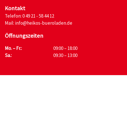
Kontakt
Telefon:
0 49 21 - 58 44 12
Mail:
info@heikos-bueroladen.de
Öffnungszeiten
Mo. – Fr.:
09:00 – 18:00
Sa.:
09:30 – 13:00
Links
Virtueller Rundgang
Beratungszeit buchen
Hartmann Systemtechnik
©2025 Heiko's Büroladen