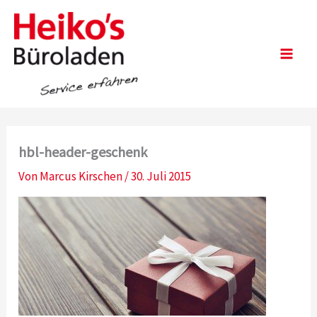
Zum
Inhalt
springen
Main
Men
hbl-header-geschenk
Von
Marcus Kirschen
/
30. Juli 2015