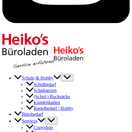
Menü
Schule & Hobby
umschalten
Schulbedarf
Schulranzen
(Schul-) Rucksäcke
Kundenkarten
Bastelbedarf / Hobby
Bürobedarf
Menü
Services
umschalten
Copyshop