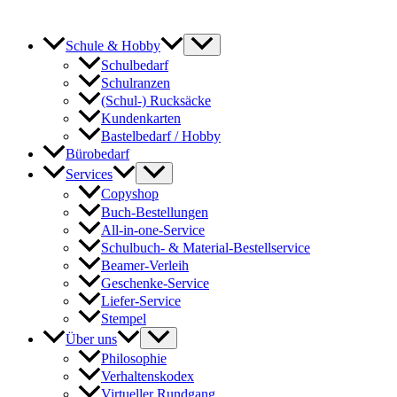
Menü
Schule & Hobby
umschalten
Schulbedarf
Schulranzen
(Schul-) Rucksäcke
Kundenkarten
Bastelbedarf / Hobby
Bürobedarf
Menü
Services
umschalten
Copyshop
Buch-Bestellungen
All-in-one-Service
Schulbuch- & Material-Bestellservice
Beamer-Verleih
Geschenke-Service
Liefer-Service
Stempel
Menü
Über uns
umschalten
Philosophie
Verhaltenskodex
Virtueller Rundgang