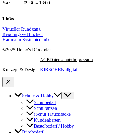
Sa.:
09:30 – 13:00
Links
Virtueller Rundgang
Beratungszeit buchen
Hartmann Systemtechnik
©2025 Heiko's Büroladen
AGB
Datenschutz
Impressum
Konzept & Design:
KIRSCHEN.digital
Menü
Schule & Hobby
umschalten
Schulbedarf
Schulranzen
(Schul-) Rucksäcke
Kundenkarten
Bastelbedarf / Hobby
Bürobedarf