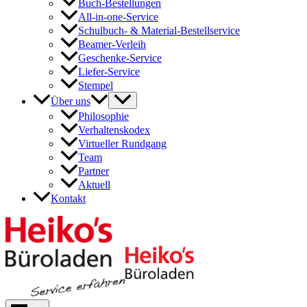
Buch-Bestellungen
All-in-one-Service
Schulbuch- & Material-Bestellservice
Beamer-Verleih
Geschenke-Service
Liefer-Service
Stempel
Menü
Über uns
umschalten
Philosophie
Verhaltenskodex
Virtueller Rundgang
Team
Partner
Aktuell
Kontakt
Main