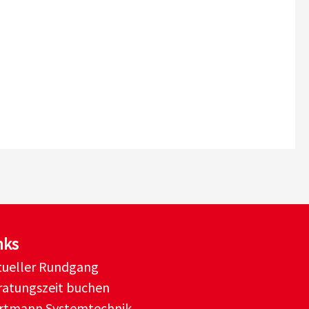
nks
rtueller Rundgang
ratungszeit buchen
rtmann Systemtechnik