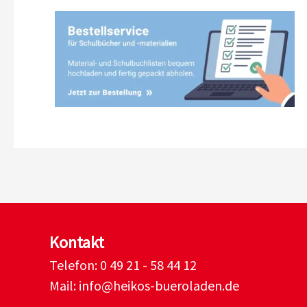
Kontakt
Telefon:
0 49 21 - 58 44 12
Mail:
info@heikos-bueroladen.de