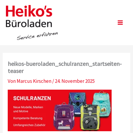
Zum
Inhalt
springen
Main
Men
heikos-bueroladen_schulranzen_startseiten-
teaser
Von
Marcus Kirschen
/
24. November 2025