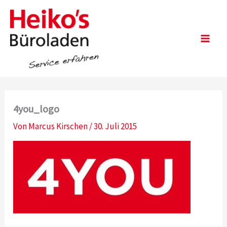
Zum
Inhalt
springen
Main
Men
4you_logo
Von
Marcus Kirschen
/
30. Juli 2015