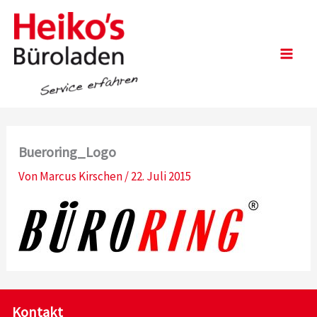
Zum
Inhalt
springen
Main
Men
Bueroring_Logo
Von
Marcus Kirschen
/
22. Juli 2015
Kontakt