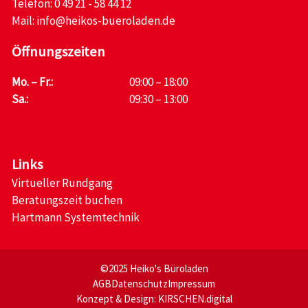
Telefon:
0 49 21 - 58 44 12
Mail:
info@heikos-bueroladen.de
Öffnungszeiten
Mo. – Fr.:
09:00 – 18:00
Sa.:
09:30 – 13:00
Links
Virtueller Rundgang
Beratungszeit buchen
Hartmann Systemtechnik
©2025 Heiko's Büroladen
AGB
Datenschutz
Impressum
Konzept & Design:
KIRSCHEN.digital