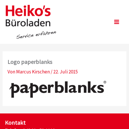
Zum
Inhalt
springen
Main
Men
Logo paperblanks
Von
Marcus Kirschen
/
22. Juli 2015
Kontakt