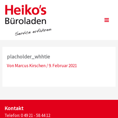
Zum
Inhalt
springen
Main
Men
placholder_whhtie
Von
Marcus Kirschen
/
9. Februar 2021
Kontakt
Telefon:
0 49 21 - 58 44 12