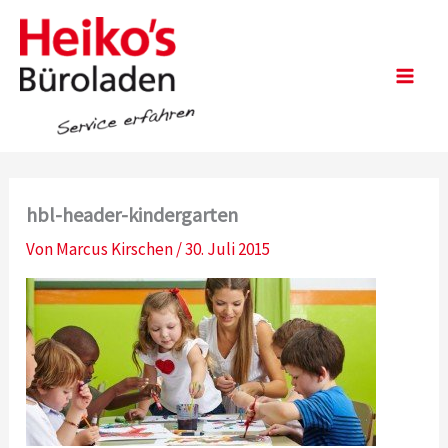
Zum
Inhalt
springen
Main
Men
hbl-header-kindergarten
Von
Marcus Kirschen
/
30. Juli 2015