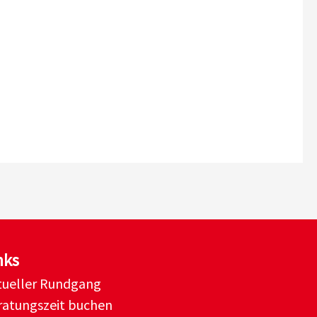
nks
rtueller Rundgang
ratungszeit buchen