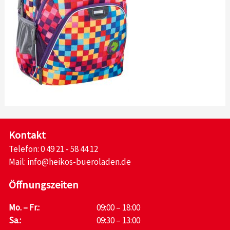
Kontakt
Telefon:
0 49 21 - 58 44 12
Mail:
info@heikos-bueroladen.de
Öffnungszeiten
Mo. – Fr.:
09:00 – 18:00
Sa.:
09:30 – 13:00