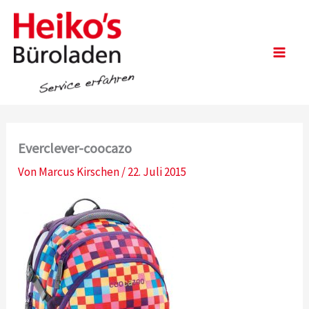
Zum
Inhalt
springen
Main
Men
Everclever-coocazo
Von
Marcus Kirschen
/
22. Juli 2015