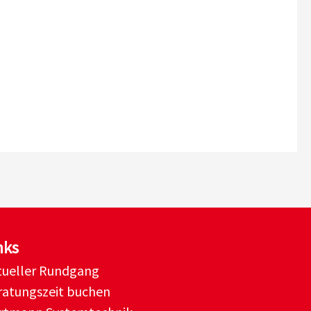
nks
rtueller Rundgang
ratungszeit buchen