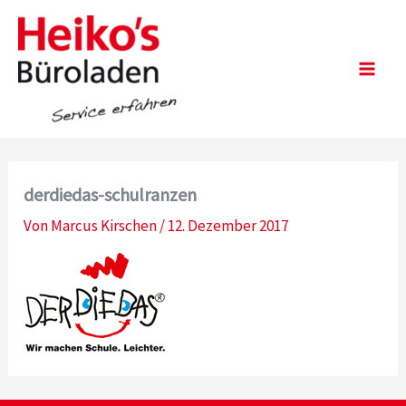
Zum
Inhalt
springen
Main
Men
derdiedas-schulranzen
Von
Marcus Kirschen
/
12. Dezember 2017