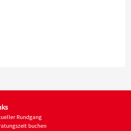
nks
rtueller Rundgang
ratungszeit buchen