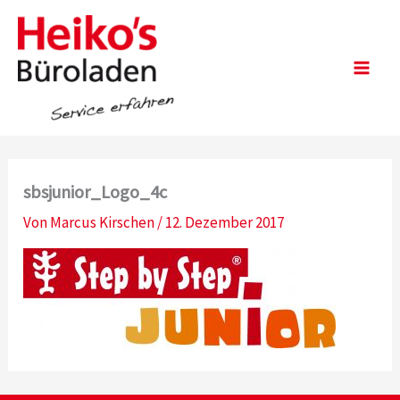
Zum
Inhalt
springen
Main
Men
sbsjunior_Logo_4c
Von
Marcus Kirschen
/
12. Dezember 2017