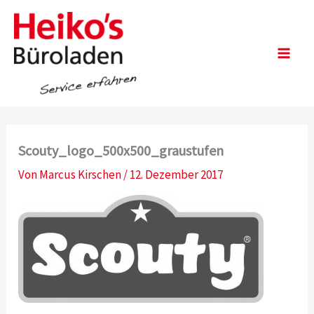
Zum
Inhalt
springen
Main
Men
Scouty_logo_500x500_graustufen
Von
Marcus Kirschen
/
12. Dezember 2017