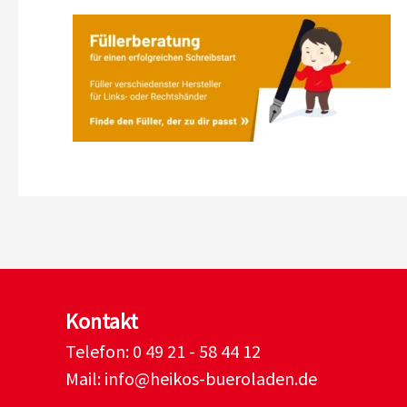
Kontakt
Telefon:
0 49 21 - 58 44 12
Mail:
info@heikos-bueroladen.de