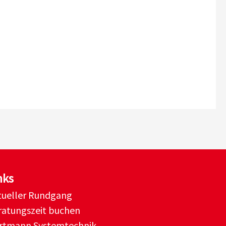
nks
rtueller Rundgang
ratungszeit buchen
rtmann Systemtechnik