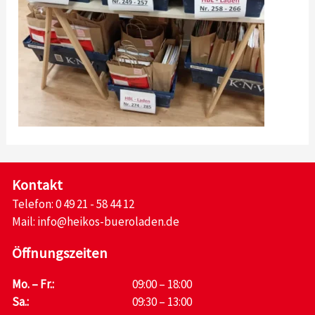
Kontakt
Telefon:
0 49 21 - 58 44 12
Mail:
info@heikos-bueroladen.de
Öffnungszeiten
Mo. – Fr.:
09:00 – 18:00
Sa.:
09:30 – 13:00