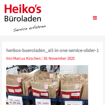
Zum
Inhalt
springen
Main
Men
herikos-bueroladen_all-in-one-service-slider-1
Von
Marcus Kirschen
/
30. November 2025