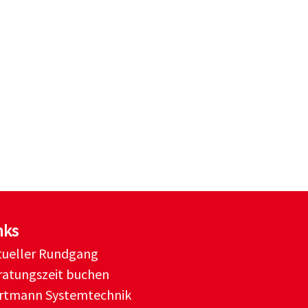
nks
rtueller Rundgang
ratungszeit buchen
rtmann Systemtechnik