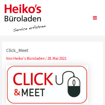
Zum
Inhalt
springen
Main
Men
Click_Meet
Von
Heiko's Büroladen
/
28. Mai 2021