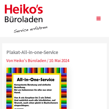
Zum
Inhalt
springen
Main
Men
Plakat-All-in-one-Service
Von
Heiko's Büroladen
/
10. Mai 2024