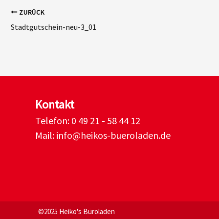
ZURÜCK
Stadtgutschein-neu-3_01
Kontakt
Telefon:
0 49 21 - 58 44 12
Mail:
info@heikos-bueroladen.de
©2025 Heiko's Büroladen